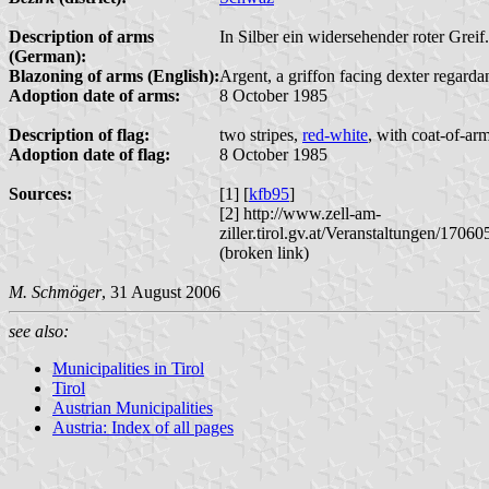
Description of arms
In Silber ein widersehender roter Greif.
(German):
Blazoning of arms (English):
Argent, a griffon facing dexter regarda
Adoption date of arms:
8 October 1985
Description of flag:
two stripes,
red-white
, with coat-of-arm
Adoption date of flag:
8 October 1985
Sources:
[1] [
kfb95
]
[2] http://www.zell-am-
ziller.tirol.gv.at/Veranstaltungen/1706
(broken link)
M. Schmöger
, 31 August 2006
see also:
Municipalities in Tirol
Tirol
Austrian Municipalities
Austria: Index of all pages