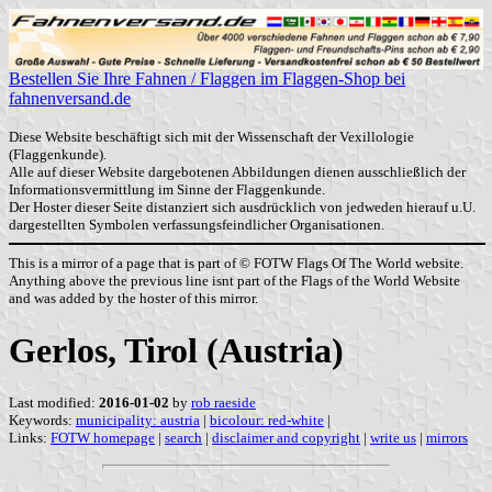
Bestellen Sie Ihre Fahnen / Flaggen im Flaggen-Shop bei
fahnenversand.de
Diese Website beschäftigt sich mit der Wissenschaft der Vexillologie
(Flaggenkunde).
Alle auf dieser Website dargebotenen Abbildungen dienen ausschließlich der
Informationsvermittlung im Sinne der Flaggenkunde.
Der Hoster dieser Seite distanziert sich ausdrücklich von jedweden hierauf u.U.
dargestellten Symbolen verfassungsfeindlicher Organisationen.
This is a mirror of a page that is part of © FOTW Flags Of The World website.
Anything above the previous line isnt part of the Flags of the World Website
and was added by the hoster of this mirror.
Gerlos, Tirol (Austria)
Last modified:
2016-01-02
by
rob raeside
Keywords:
municipality: austria
|
bicolour: red-white
|
Links:
FOTW homepage
|
search
|
disclaimer and copyright
|
write us
|
mirrors