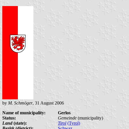
by
M. Schmöger
, 31 August 2006
Name of municipality:
Gerlos
Status:
Gemeinde
(municipality)
Land
(state):
Tirol
(Tyrol)
Bezirk
(district):
Schwaz