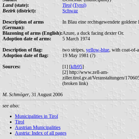
Land
(state):
Tirol
(Tyrol)
Bezirk
(district):
Schwaz
Description of arms
In Blau eine rechtsgewendete goldene E
(German):
Blazoning of arms (English):
Azure, a duck facing dexter Or.
Adoption date of arms:
5 March 1974
Description of flag:
two stripes,
yellow-blue
, with coat-of-
Adoption date of flag:
19 May 1981 (?)
Sources:
[1] [
kfb95
]
[2] http://www.zell-am-
ziller.tirol.gv.at/Veranstaltungen/1706
(broken link)
M. Schmöger
, 31 August 2006
see also:
Municipalities in Tirol
Tirol
Austrian Municipalities
Austria: Index of all pages