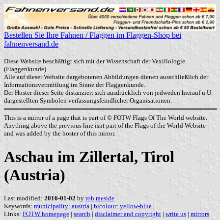
Bestellen Sie Ihre Fahnen / Flaggen im Flaggen-Shop bei
fahnenversand.de
Diese Website beschäftigt sich mit der Wissenschaft der Vexillologie
(Flaggenkunde).
Alle auf dieser Website dargebotenen Abbildungen dienen ausschließlich der
Informationsvermittlung im Sinne der Flaggenkunde.
Der Hoster dieser Seite distanziert sich ausdrücklich von jedweden hierauf u.U.
dargestellten Symbolen verfassungsfeindlicher Organisationen.
This is a mirror of a page that is part of © FOTW Flags Of The World website.
Anything above the previous line isnt part of the Flags of the World Website
and was added by the hoster of this mirror.
Aschau im Zillertal, Tirol
(Austria)
Last modified:
2016-01-02
by
rob raeside
Keywords:
municipality: austria
|
bicolour: yellow-blue
|
Links:
FOTW homepage
|
search
|
disclaimer and copyright
|
write us
|
mirrors