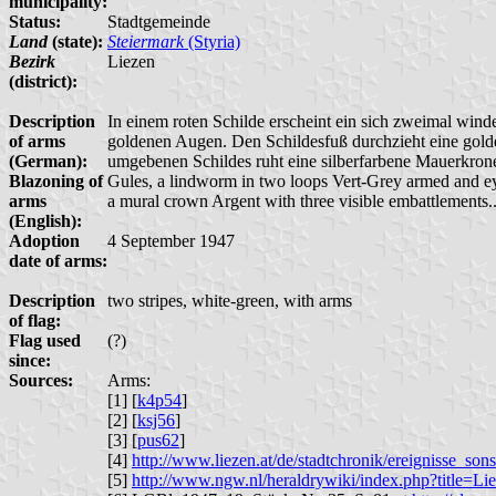
municipality:
Status:
Stadtgemeinde
Land
(state):
Steiermark
(Styria)
Bezirk
Liezen
(district):
Description
In einem roten Schilde erscheint ein sich zweimal wi
of arms
goldenen Augen. Den Schildesfuß durchzieht eine gol
(German):
umgebenen Schildes ruht eine silberfarbene Mauerkrone
Blazoning of
Gules, a lindworm in two loops Vert-Grey armed and eye
arms
a mural crown Argent with three visible embattlements.
(English):
Adoption
4 September 1947
date of arms:
Description
two stripes, white-green, with arms
of flag:
Flag used
(?)
since:
Sources:
Arms:
[1] [
k4p54
]
[2] [
ksj56
]
[3] [
pus62
]
[4]
http://www.liezen.at/de/stadtchronik/ereignisse_son
[5]
http://www.ngw.nl/heraldrywiki/index.php?title=Li