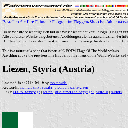
Bestellen Sie Ihre Fahnen / Flaggen im Flaggen-Shop bei fahnenvers
Diese Website beschäftigt sich mit der Wissenschaft der Vexillologie (Flaggenkun
Alle auf dieser Website dargebotenen Abbildungen dienen ausschließlich der In
Der Hoster dieser Seite distanziert sich ausdrücklich von jedweden hierauf u.U. 
This is a mirror of a page that is part of © FOTW Flags Of The World website.
Anything above the previous line isnt part of the Flags of the World Website and w
Liezen, Styria (Austria)
Last modified:
2014-04-19
by
rob raeside
Keywords:
municipality: austria
|
bicolour: white-green
|
Links:
FOTW homepage
|
search
|
disclaimer and copyright
|
write us
|
mirrors