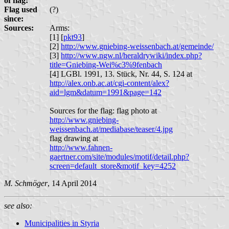
of flag:
Flag used
(?)
since:
Sources:
Arms:
[1] [
pkt93
]
[2]
http://www.gniebing-weissenbach.at/gemeinde/
[3]
http://www.ngw.nl/heraldrywiki/index.php?
title=Gniebing-Wei%c3%9fenbach
[4] LGBl. 1991, 13. Stück, Nr. 44, S. 124 at
http://alex.onb.ac.at/cgi-content/alex?
aid=lgm&datum=1991&page=142
Sources for the flag: flag photo at
http://www.gniebing-
weissenbach.at/mediabase/teaser/4.jpg
flag drawing at
http://www.fahnen-
gaertner.com/site/modules/motif/detail.php?
screen=default_store&motif_key=4252
M. Schmöger
, 14 April 2014
see also:
Municipalities in Styria