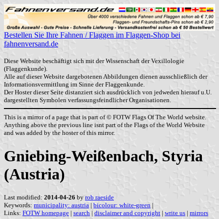
Bestellen Sie Ihre Fahnen / Flaggen im Flaggen-Shop bei
fahnenversand.de
Diese Website beschäftigt sich mit der Wissenschaft der Vexillologie
(Flaggenkunde).
Alle auf dieser Website dargebotenen Abbildungen dienen ausschließlich der
Informationsvermittlung im Sinne der Flaggenkunde.
Der Hoster dieser Seite distanziert sich ausdrücklich von jedweden hierauf u.U.
dargestellten Symbolen verfassungsfeindlicher Organisationen.
This is a mirror of a page that is part of © FOTW Flags Of The World website.
Anything above the previous line isnt part of the Flags of the World Website
and was added by the hoster of this mirror.
Gniebing-Weißenbach, Styria
(Austria)
Last modified:
2014-04-26
by
rob raeside
Keywords:
municipality: austria
|
bicolour: white-green
|
Links:
FOTW homepage
|
search
|
disclaimer and copyright
|
write us
|
mirrors