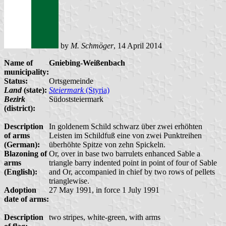
by
M. Schmöger
, 14 April 2014
Name of
Gniebing-Weißenbach
municipality:
Status:
Ortsgemeinde
Land
(state):
Steiermark
(Styria)
Bezirk
Südoststeiermark
(district):
Description
In goldenem Schild schwarz über zwei erhöhten
of arms
Leisten im Schildfuß eine von zwei Punktreihen
(German):
überhöhte Spitze von zehn Spickeln.
Blazoning of
Or, over in base two barrulets enhanced Sable a
arms
triangle barry indented point in point of four of Sable
(English):
and Or, accompanied in chief by two rows of pellets
trianglewise.
Adoption
27 May 1991, in force 1 July 1991
date of arms:
Description
two stripes, white-green, with arms