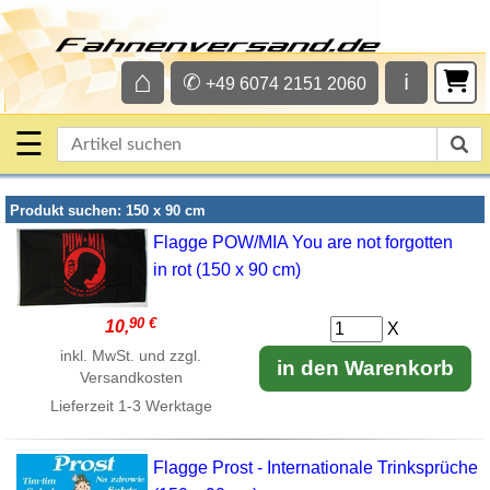
⌂
✆
ℹ
+49 6074 2151 2060
☰
Produkt suchen: 150 x 90 cm
Flagge POW/MIA You are not forgotten
in rot (150 x 90 cm)
90 €
10,
X
inkl. MwSt. und zzgl.
in den Warenkorb
Versandkosten
Lieferzeit
1-3 Werktage
Flagge Prost - Internationale Trinksprüche